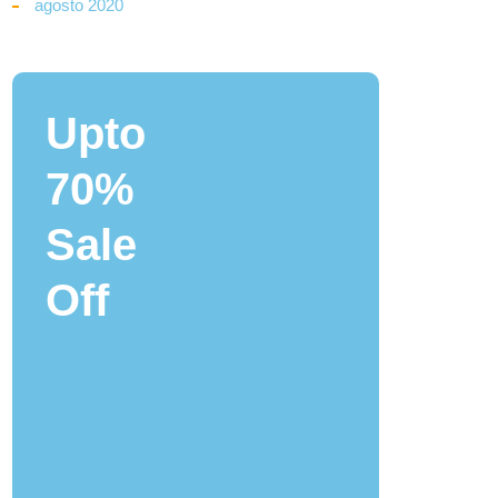
agosto 2020
Upto
70%
Sale
Off