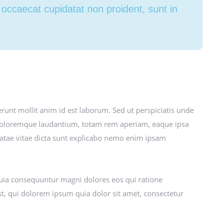
t occaecat cupidatat non proident, sunt in
erunt mollit anim id est laborum. Sed ut perspiciatis unde
 doloremque laudantium, totam rem aperiam, eaque ipsa
 beatae vitae dicta sunt explicabo nemo enim ipsam
 quia consequuntur magni dolores eos qui ratione
, qui dolorem ipsum quia dolor sit amet, consectetur