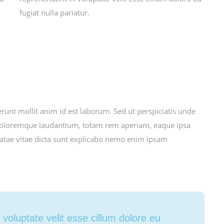
fugiat nulla pariatur.
erunt mollit anim id est laborum. Sed ut perspiciatis unde
 doloremque laudantium, totam rem aperiam, eaque ipsa
 beatae vitae dicta sunt explicabo nemo enim ipsam
n voluptate velit esse cillum dolore eu