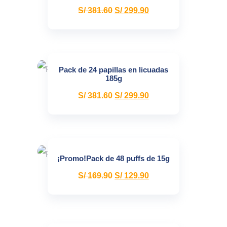
S/
381.60
S/
299.90
Pack de 24 papillas en licuadas
185g
S/
381.60
S/
299.90
¡Promo!Pack de 48 puffs de 15g
S/
169.90
S/
129.90