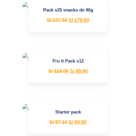
Pack x25 snacks de 40g
S/
237.50
S/
179.90
Fru it Pack x12
S/
118.00
S/
89.90
Starter pack
S/
87.10
S/
69.90