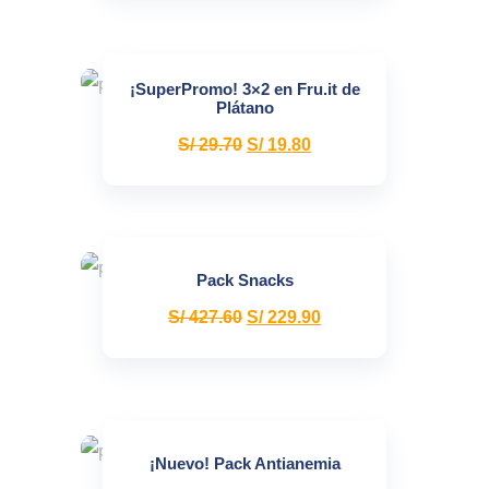
¡SuperPromo! 3×2 en Fru.it de
Plátano
S/
29.70
S/
19.80
Pack Snacks
S/
427.60
S/
229.90
¡Nuevo! Pack Antianemia