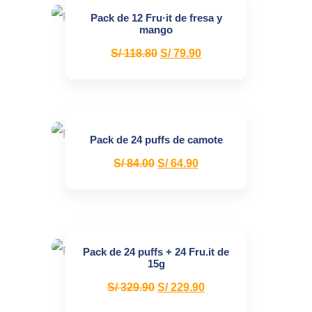
Pack de 12 Fru·it de fresa y
mango
S/
118.80
S/
79.90
Pack de 24 puffs de camote
S/
84.00
S/
64.90
Pack de 24 puffs + 24 Fru.it de
15g
S/
329.90
S/
229.90