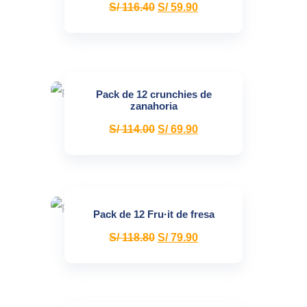
S/
116.40
S/
59.90
Pack de 12 crunchies de
zanahoria
S/
114.00
S/
69.90
Pack de 12 Fru·it de fresa
S/
118.80
S/
79.90