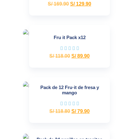
S/
169.90
S/
129.90
Fru it Pack x12
S/
118.00
S/
89.90
Pack de 12 Fru·it de fresa y
mango
S/
118.80
S/
79.90