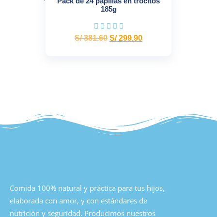
Pack de 24 papillas en trocitos
185g
S/
381.60
S/
299.90
Comida 100% natural y práctica para tus hijos,
elaborada con amor, y con estándares de
nutrición y seguridad. Producimos nuestros