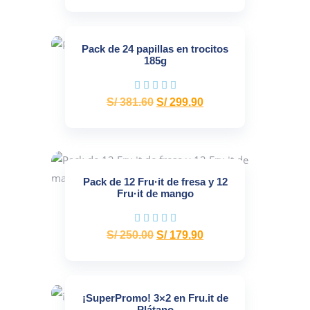
Pack de 24 papillas en trocitos
185g
S/
381.60
S/
299.90
Pack de 12 Fru·it de fresa y 12
Fru·it de mango
S/
250.00
S/
179.90
¡SuperPromo! 3×2 en Fru.it de
Plátano