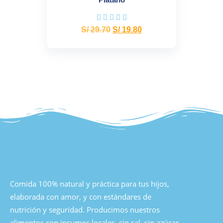
S/
29.70
S/
19.80
Comida 100% natural y práctica para tus hijos,
elaborada con amor, y con estándares de
nutrición y seguridad. Producimos nuestros
alimentos con insumos locales, sin sal, sin azúcar,