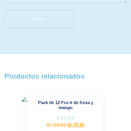
Productos relacionados
Pack de 12 Fru·it de fresa y
mango
S/
118.80
S/
79.90